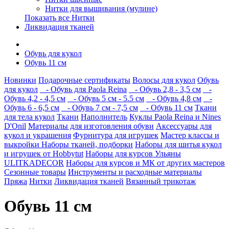
Нитки для вышивания (мулине)
Показать все Нитки
Ликвидация тканей
Обувь для кукол
Обувь 11 см
Новинки
Подарочные сертификаты
Волосы для кукол
Обувь
для кукол
- Обувь для Paola Reina
- Обувь 2,8 - 3,5 см
-
Обувь 4,2 - 4,5 см
- Обувь 5 см - 5.5 см
- Обувь 4,8 см
-
Обувь 6 - 6,5 см
- Обувь 7 см - 7,5 см
- Обувь 11 см
Ткани
для тела кукол
Ткани
Наполнитель
Куклы Paola Reina и Nines
D'Onil
Материалы для изготовления обуви
Аксессуары для
кукол и украшения
Фурнитура для игрушек
Мастер классы и
выкройки
Наборы тканей, подборки
Наборы для шитья кукол
и игрушек от Hobbytut
Наборы для курсов Ульяны
ULITKADECOR
Наборы для курсов и МК от других мастеров
Сезонные товары
Инструменты и расходные материалы
Пряжа
Нитки
Ликвидация тканей
Вязанный трикотаж
Обувь 11 см