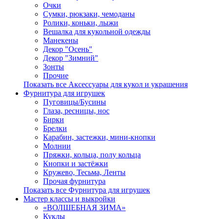
Очки
Сумки, рюкзаки, чемоданы
Ролики, коньки, лыжи
Вешалка для кукольной одежды
Манекены
Декор "Осень"
Декор "Зимний"
Зонты
Прочие
Показать все Аксессуары для кукол и украшения
Фурнитура для игрушек
Пуговицы/Бусины
Глаза, ресницы, нос
Бирки
Брелки
Карабин, застежки, мини-кнопки
Молнии
Пряжки, кольца, полу кольца
Кнопки и застёжки
Кружево, Тесьма, Ленты
Прочая фурнитура
Показать все Фурнитура для игрушек
Мастер классы и выкройки
«ВОЛШЕБНАЯ ЗИМА»
Куклы