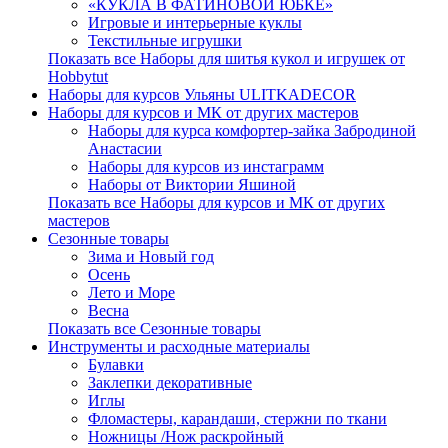
«КУКЛА В ФАТИНОВОЙ ЮБКЕ»
Игровые и интерьерные куклы
Текстильные игрушки
Показать все Наборы для шитья кукол и игрушек от
Hobbytut
Наборы для курсов Ульяны ULITKADECOR
Наборы для курсов и МК от других мастеров
Наборы для курса комфортер-зайка Забродиной
Анастасии
Наборы для курсов из инстаграмм
Наборы от Виктории Яшиной
Показать все Наборы для курсов и МК от других
мастеров
Сезонные товары
Зима и Новый год
Осень
Лето и Море
Весна
Показать все Сезонные товары
Инструменты и расходные материалы
Булавки
Заклепки декоративные
Иглы
Фломастеры, карандаши, стержни по ткани
Ножницы /Нож раскройный