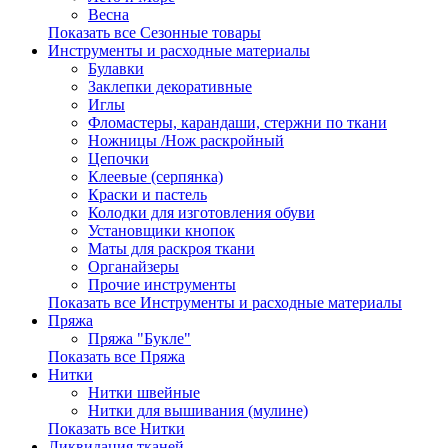
Весна
Показать все Сезонные товары
Инструменты и расходные материалы
Булавки
Заклепки декоративные
Иглы
Фломастеры, карандаши, стержни по ткани
Ножницы /Нож раскройный
Цепочки
Клеевые (серпянка)
Краски и пастель
Колодки для изготовления обуви
Установщики кнопок
Маты для раскроя ткани
Органайзеры
Прочие инструменты
Показать все Инструменты и расходные материалы
Пряжа
Пряжа "Букле"
Показать все Пряжа
Нитки
Нитки швейные
Нитки для вышивания (мулине)
Показать все Нитки
Ликвидация тканей