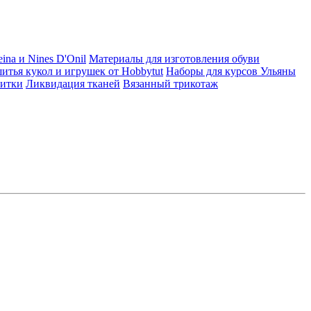
ina и Nines D'Onil
Материалы для изготовления обуви
итья кукол и игрушек от Hobbytut
Наборы для курсов Ульяны
итки
Ликвидация тканей
Вязанный трикотаж