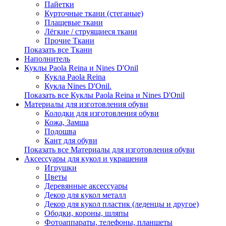
Пайетки
Курточные ткани (стеганые)
Плащевые ткани
Лёгкие / струящиеся ткани
Прочие Ткани
Показать все Ткани
Наполнитель
Куклы Paola Reina и Nines D'Onil
Кукла Paola Reina
Кукла Nines D'Onil.
Показать все Куклы Paola Reina и Nines D'Onil
Материалы для изготовления обуви
Колодки для изготовления обуви
Кожа, Замша
Подошва
Кант для обуви
Показать все Материалы для изготовления обуви
Аксессуары для кукол и украшения
Игрушки
Цветы
Деревянные аксессуары
Декор для кукол металл
Декор для кукол пластик (леденцы и другое)
Ободки, короны, шляпы
Фотоаппараты, телефоны, планшеты