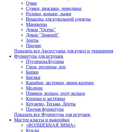
Очки
Сумки, рюкзаки, чемоданы
Ролики, коньки, лыжи
Вешалка для кукольной одежды
Манекены
Декор "Осень"
Декор "Зимний"
Зонты
Прочие
Показать все Аксессуары для кукол и украшения
Фурнитура для игрушек
Пуговицы/Бусины
Глаза, ресницы, нос
Бирки
Брелки
Карабин, застежки, мини-кнопки
Молнии
Пряжки, кольца, полу кольца
Кнопки и застёжки
Кружево, Тесьма, Ленты
Прочая фурнитура
Показать все Фурнитура для игрушек
Мастер классы и выкройки
«ВОЛШЕБНАЯ ЗИМА»
Куклы