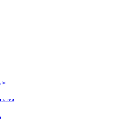
tut
астасии
в