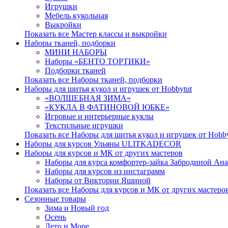
Игрушки
Мебель кукольная
Выкройки
Показать все Мастер классы и выкройки
Наборы тканей, подборки
МИНИ НАБОРЫ
Наборы «БЕНТО ТОРТИКИ»
Подборки тканей
Показать все Наборы тканей, подборки
Наборы для шитья кукол и игрушек от Hobbytut
«ВОЛШЕБНАЯ ЗИМА»
«КУКЛА В ФАТИНОВОЙ ЮБКЕ»
Игровые и интерьерные куклы
Текстильные игрушки
Показать все Наборы для шитья кукол и игрушек от Hobby
Наборы для курсов Ульяны ULITKADECOR
Наборы для курсов и МК от других мастеров
Наборы для курса комфортер-зайка Забродиной Ан
Наборы для курсов из инстаграмм
Наборы от Виктории Яшиной
Показать все Наборы для курсов и МК от других мастеро
Сезонные товары
Зима и Новый год
Осень
Лето и Море