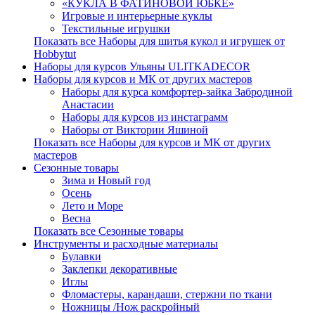
«КУКЛА В ФАТИНОВОЙ ЮБКЕ»
Игровые и интерьерные куклы
Текстильные игрушки
Показать все Наборы для шитья кукол и игрушек от
Hobbytut
Наборы для курсов Ульяны ULITKADECOR
Наборы для курсов и МК от других мастеров
Наборы для курса комфортер-зайка Забродиной
Анастасии
Наборы для курсов из инстаграмм
Наборы от Виктории Яшиной
Показать все Наборы для курсов и МК от других
мастеров
Сезонные товары
Зима и Новый год
Осень
Лето и Море
Весна
Показать все Сезонные товары
Инструменты и расходные материалы
Булавки
Заклепки декоративные
Иглы
Фломастеры, карандаши, стержни по ткани
Ножницы /Нож раскройный