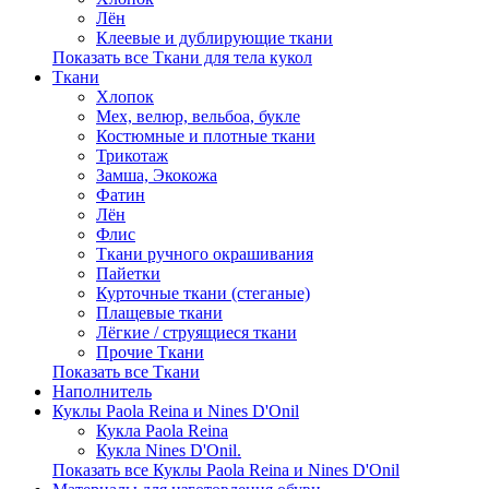
Лён
Клеевые и дублирующие ткани
Показать все Ткани для тела кукол
Ткани
Хлопок
Мех, велюр, вельбоа, букле
Костюмные и плотные ткани
Трикотаж
Замша, Экокожа
Фатин
Лён
Флис
Ткани ручного окрашивания
Пайетки
Курточные ткани (стеганые)
Плащевые ткани
Лёгкие / струящиеся ткани
Прочие Ткани
Показать все Ткани
Наполнитель
Куклы Paola Reina и Nines D'Onil
Кукла Paola Reina
Кукла Nines D'Onil.
Показать все Куклы Paola Reina и Nines D'Onil